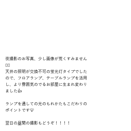
夜撮影のお写真、少し画像が荒くすみません
🙇‍♂️
天井の照明が交換不可の蛍光灯タイプでした
ので、フロアランプ、テーブルランプを活用
し、より雰囲気のでるお部屋に生まれ変わり
ました👍
ランプを通しての光のもれかたもこだわりの
ポイントです💡
翌日の昼間の撮影もどうぞ！！！！