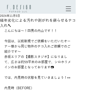
FUTAGO LLC.
2024年11月5日
経年劣化による汚れや剥がれを蘇らせるテコ
入れ🔨
こんにちは〜！四男の内山です！！
今回は、以前新規でご依頼をいただいたオー
ナー様から同じ物件のテコ入れご依頼でのご
紹介です〜
赤坂エリアの【撮影スタジオ】になりまし
て、広さは約59平米のお部屋で、シロホリメ
インのお部屋となっております📷
では、内見時の状態を見ていきましょう！👀
内見時（BEFORE）