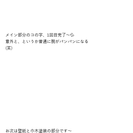
メイン部分のコの字、1回目完了〜💦
意外と、というか普通に腕がパンパンになる
(笑)
お次は壁紙と巾木塗装の部分です〜