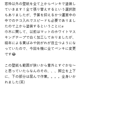
窓枠以外の壁紙を全て上からペンキで塗装し
ていきます！全て張り替えするという選択肢
もありましたが、予算を抑えるかつ運営中の
中でのテコ入れでスピードも必要でありまし
たので上から塗装するということに✊
巾木に関して、以前はマットのホワイトマス
キングテープで白く加工しておりましたが、
経年による黄ばみや剥がれが目立つようにな
っていたので、今回を機に全てペンキに変更
です😂
この壁紙も範囲が狭いから意外とすぐかな〜
と思っていたらなんのその、、、脚立を上下
に、下の部分は屈んで作業。。。。全身いか
れました(笑)