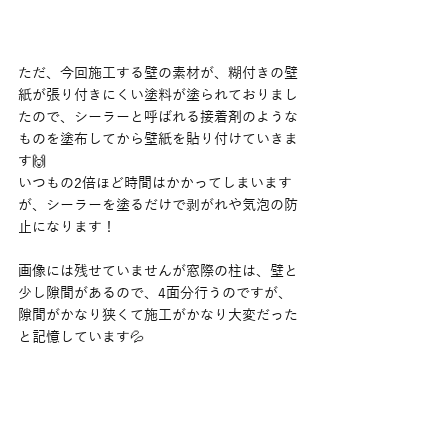
ただ、今回施工する壁の素材が、糊付きの壁
紙が張り付きにくい塗料が塗られておりまし
たので、シーラーと呼ばれる接着剤のような
ものを塗布してから壁紙を貼り付けていきま
す🙌
いつもの2倍ほど時間はかかってしまいます
が、シーラーを塗るだけで剥がれや気泡の防
止になります！
画像には残せていませんが窓際の柱は、壁と
少し隙間があるので、4面分行うのですが、
隙間がかなり狭くて施工がかなり大変だった
と記憶しています💦