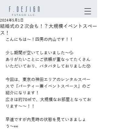
FUTAGO LLC.
2024年5月1日
結婚式の２次会も！？大規模イベントスペー
ス！
こんにちは〜！四男の内山です！！
少し期間が空いてしまいました〜💦
ありがたいことにご依頼が重なってたくさん
いただいており、バタバタしておりました😚
今回は、東京の神田エリアのレンタルスペー
スで『パーティー兼イベントスペース』のご
紹介になります！
広さは約70㎡で、大規模なお部屋となってお
ります〜〜！！
早速ですが内見時の状態を見ていきましょ
う〜👀