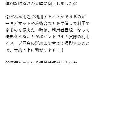
体的な明るさが大幅に向上しました😄
③どんな用途で利用することができるのか
→ヨガマットや施術台などを準備して利用で
きるのを伝えたい時は、利用者目線になって
撮影をすることがポイントです！実際の利用
イメージ写真の詳細まで考えて撮影すること
で、予約向上に繋がります！！
④準備されている備品は何があるのか
→こちらは好みにもなってきますが、全部の
備品をまとめて載せるのももちろん良いと思
います！ただ、私で意識しているのは、同じ
部類のコードや備品を集めて分けて撮影する
ようにしています！
※意外と背景や何に乗せて撮影するかも見え
方が全然変わってくるので重要です👍
今回のお部屋に限らず、全体を通して言える