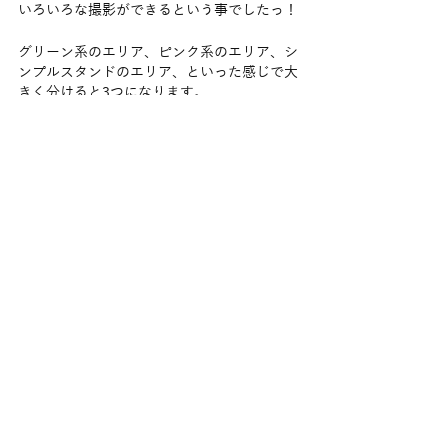
いろいろな撮影ができるという事でしたっ！
グリーン系のエリア、ピンク系のエリア、シ
ンプルスタンドのエリア、といった感じで大
きく分けると3つになります。
最近は《推し系》に関連するレンタルスペー
スが急増しているのもありますので、中でも
鮮やかなピンクのソファはかなり映えそうで
すね🎀
撮影スタジオは、お部屋の形やサイズによっ
て左右されることが多いので、内見時には必
ず現地へ行き、お部屋の正確な採寸をお忘れ
なく～～👍
レンタルスペース開業進めているけど、ジャ
ンル等で悩んでいる方でもお気軽にお問い合
わせください！！
ありがとうございました⭕